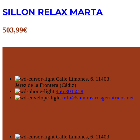
SILLON RELAX MARTA
503,99
€
Calle Limones, 6, 11403,
Jerez de la Frontera (Cádiz)
956 301 458
info@suministrosgeriatricos.net
Calle Limones, 6, 11403,