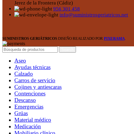
Jerez de la Frontera (Cádiz)
956 301 458
info@suministrosgeriatricos.net
SUMINISTROS GERIÁTRICOS
DISEÑO REALIZADO POR
PIXERAMA
.
Search
Aseo
Ayudas técnicas
Calzado
Carros de servicio
Cojines y antiescaras
Contenciones
Descanso
Emergencias
Grúas
Material médico
Medicación
Mobiliario clínico