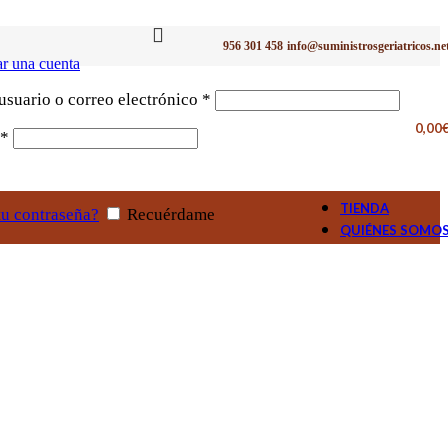
956 301 458
info@suministrosgeriatricos.ne
r una cuenta
Obligatorio
suario o correo electrónico
*
0,00
Obligatorio
*
TIENDA
tu contraseña?
Recuérdame
QUIÉNES SOMO