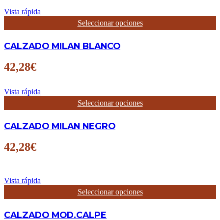
pueden
elegir
Vista rápida
en
Este
Seleccionar opciones
la
producto
página
tiene
de
CALZADO MILAN BLANCO
múltiples
producto
variantes.
Las
42,28
€
opciones
se
pueden
Vista rápida
elegir
Este
Seleccionar opciones
en
producto
la
tiene
CALZADO MILAN NEGRO
página
múltiples
de
variantes.
producto
Las
42,28
€
opciones
se
pueden
elegir
Vista rápida
en
Este
Seleccionar opciones
la
producto
página
tiene
CALZADO MOD.CALPE
de
múltiples