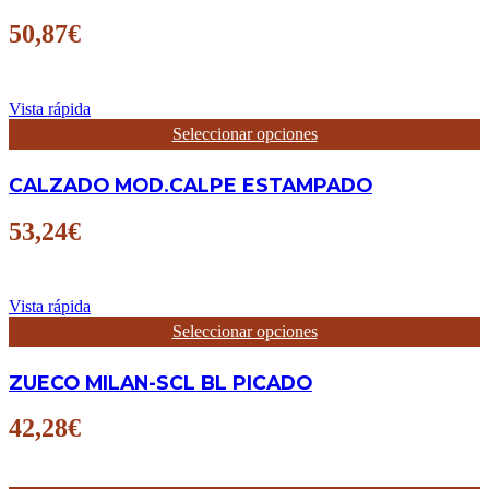
producto
variantes.
Las
50,87
€
opciones
se
pueden
elegir
Vista rápida
en
Este
Seleccionar opciones
la
producto
página
tiene
CALZADO MOD.CALPE ESTAMPADO
de
múltiples
producto
variantes.
Las
53,24
€
opciones
se
pueden
elegir
Vista rápida
en
Este
Seleccionar opciones
la
producto
página
tiene
ZUECO MILAN-SCL BL PICADO
de
múltiples
producto
variantes.
Las
42,28
€
opciones
se
pueden