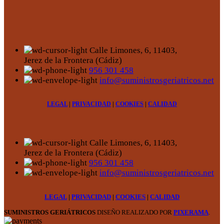
elegir
en
la
página
de
Calle Limones, 6, 11403,
producto
Jerez de la Frontera (Cádiz)
956 301 458
info@suministrosgeriatricos.net
LEGAL
|
PRIVACIDAD
|
COOKIES
|
CALIDAD
Calle Limones, 6, 11403,
Jerez de la Frontera (Cádiz)
956 301 458
info@suministrosgeriatricos.net
LEGAL
|
PRIVACIDAD
|
COOKIES
|
CALIDAD
SUMINISTROS GERIÁTRICOS
DISEÑO REALIZADO POR
PIXERAMA
.