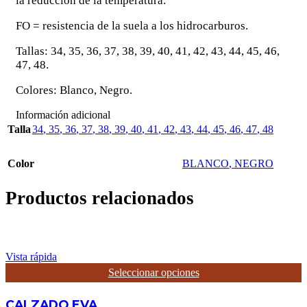
la reducción de la temperatura.
FO = resistencia de la suela a los hidrocarburos.
Tallas: 34, 35, 36, 37, 38, 39, 40, 41, 42, 43, 44, 45, 46,
47, 48.
Colores: Blanco, Negro.
Información adicional
Talla
34
,
35
,
36
,
37
,
38
,
39
,
40
,
41
,
42
,
43
,
44
,
45
,
46
,
47
,
48
Color
BLANCO
,
NEGRO
Productos relacionados
Vista rápida
Este
Seleccionar opciones
producto
tiene
CALZADO EVA
múltiples