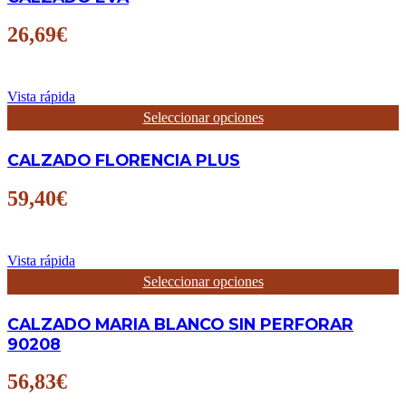
variantes.
Las
26,69
€
opciones
se
pueden
elegir
Vista rápida
en
Este
Seleccionar opciones
la
producto
página
tiene
CALZADO FLORENCIA PLUS
de
múltiples
producto
variantes.
Las
59,40
€
opciones
se
pueden
elegir
Vista rápida
en
Este
Seleccionar opciones
la
producto
página
tiene
CALZADO MARIA BLANCO SIN PERFORAR
de
múltiples
producto
variantes.
90208
Las
opciones
56,83
€
se