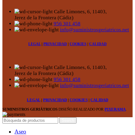
Calle Limones, 6, 11403,
Jerez de la Frontera (Cádiz)
956 301 458
info@suministrosgeriatricos.net
LEGAL
|
PRIVACIDAD
|
COOKIES
|
CALIDAD
Calle Limones, 6, 11403,
Jerez de la Frontera (Cádiz)
956 301 458
info@suministrosgeriatricos.net
LEGAL
|
PRIVACIDAD
|
COOKIES
|
CALIDAD
SUMINISTROS GERIÁTRICOS
DISEÑO REALIZADO POR
PIXERAMA
.
Search
Aseo