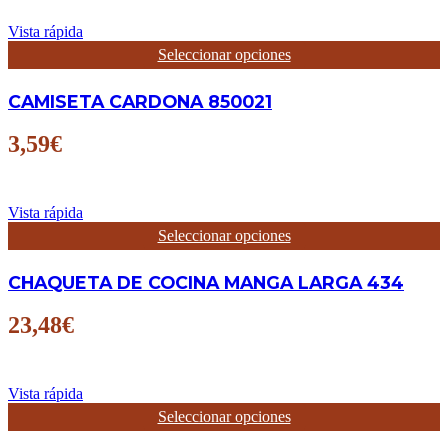
Vista rápida
Este
Seleccionar opciones
producto
tiene
CAMISETA CARDONA 850021
múltiples
variantes.
Las
3,59
€
opciones
se
pueden
elegir
Vista rápida
en
Este
Seleccionar opciones
la
producto
página
tiene
CHAQUETA DE COCINA MANGA LARGA 434
de
múltiples
producto
variantes.
Las
23,48
€
opciones
se
pueden
elegir
Vista rápida
en
Este
Seleccionar opciones
la
producto
página
tiene