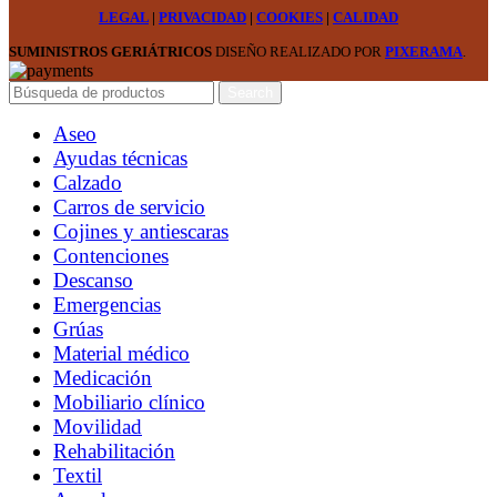
LEGAL
|
PRIVACIDAD
|
COOKIES
|
CALIDAD
SUMINISTROS GERIÁTRICOS
DISEÑO REALIZADO POR
PIXERAMA
.
Search
Aseo
Ayudas técnicas
Calzado
Carros de servicio
Cojines y antiescaras
Contenciones
Descanso
Emergencias
Grúas
Material médico
Medicación
Mobiliario clínico
Movilidad
Rehabilitación
Textil