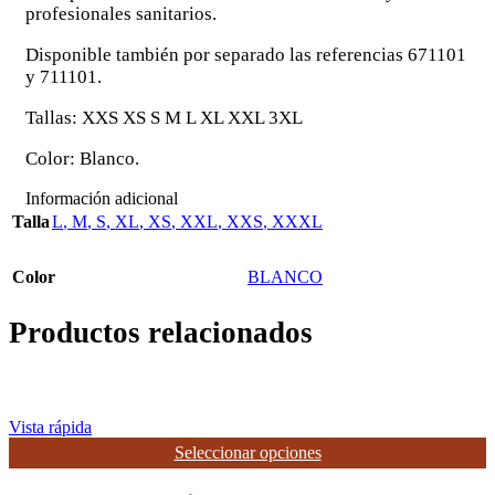
profesionales sanitarios.
Disponible también por separado las referencias 671101
y 711101.
Tallas: XXS XS S M L XL XXL 3XL
Color: Blanco.
Información adicional
Talla
L
,
M
,
S
,
XL
,
XS
,
XXL
,
XXS
,
XXXL
Color
BLANCO
Productos relacionados
Vista rápida
Este
Seleccionar opciones
producto
tiene