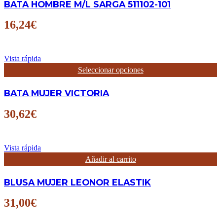
BATA HOMBRE M/L SARGA 511102-101
múltiples
variantes.
Las
16,24
€
opciones
se
pueden
elegir
Vista rápida
en
Este
Seleccionar opciones
la
producto
página
tiene
BATA MUJER VICTORIA
de
múltiples
producto
variantes.
Las
30,62
€
opciones
se
pueden
elegir
Vista rápida
en
Añadir al carrito
la
página
BLUSA MUJER LEONOR ELASTIK
de
producto
31,00
€