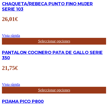
CHAQUETA/REBECA PUNTO FINO MUJER
de
múltiples
producto
variantes.
SERIE 103
Las
opciones
26,01
€
se
pueden
elegir
en
Vista rápida
la
Este
Seleccionar opciones
página
producto
de
tiene
producto
PANTALON COCINERO PATA DE GALLO SERIE
múltiples
variantes.
350
Las
opciones
21,75
€
se
pueden
elegir
en
Vista rápida
la
Este
Seleccionar opciones
página
producto
de
tiene
producto
PIJAMA PICO P800
múltiples
variantes.