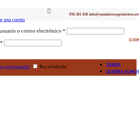
956 301 458
info@suministrosgeriatricos.ne
r una cuenta
Obligatorio
suario o correo electrónico
*
0,00
Obligatorio
*
TIENDA
tu contraseña?
Recuérdame
QUIÉNES SOMO