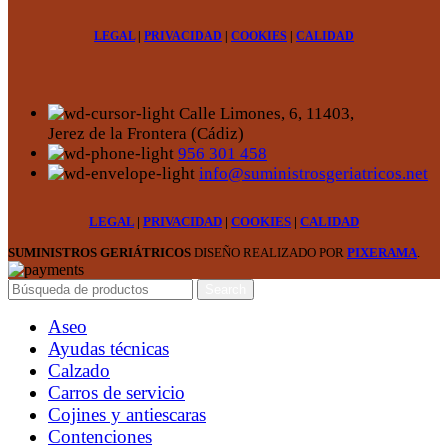
LEGAL
|
PRIVACIDAD
|
COOKIES
|
CALIDAD
Calle Limones, 6, 11403,
Jerez de la Frontera (Cádiz)
956 301 458
info@suministrosgeriatricos.net
LEGAL
|
PRIVACIDAD
|
COOKIES
|
CALIDAD
SUMINISTROS GERIÁTRICOS
DISEÑO REALIZADO POR
PIXERAMA
.
Search
Aseo
Ayudas técnicas
Calzado
Carros de servicio
Cojines y antiescaras
Contenciones