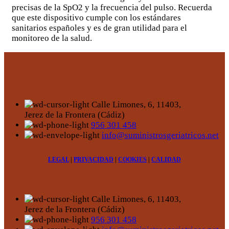
precisas de la SpO2 y la frecuencia del pulso. Recuerda
que este dispositivo cumple con los estándares
sanitarios españoles y es de gran utilidad para el
monitoreo de la salud.
Calle Limones, 6, 11403,
Jerez de la Frontera (Cádiz)
956 301 458
info@suministrosgeriatricos.net
LEGAL
|
PRIVACIDAD
|
COOKIES
|
CALIDAD
Calle Limones, 6, 11403,
Jerez de la Frontera (Cádiz)
956 301 458