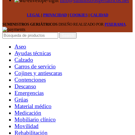
info@suministrosgeriatricos.net
LEGAL
|
PRIVACIDAD
|
COOKIES
|
CALIDAD
SUMINISTROS GERIÁTRICOS
DISEÑO REALIZADO POR
PIXERAMA
.
Search
Aseo
Ayudas técnicas
Calzado
Carros de servicio
Cojines y antiescaras
Contenciones
Descanso
Emergencias
Grúas
Material médico
Medicación
Mobiliario clínico
Movilidad
Rehabilitación