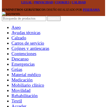
LEGAL
|
PRIVACIDAD
|
COOKIES
|
CALIDAD
SUMINISTROS GERIÁTRICOS
DISEÑO REALIZADO POR
PIXERAMA
.
Search
Aseo
Ayudas técnicas
Calzado
Carros de servicio
Cojines y antiescaras
Contenciones
Descanso
Emergencias
Grúas
Material médico
Medicación
Mobiliario clínico
Movilidad
Rehabilitación
Textil
Acceder