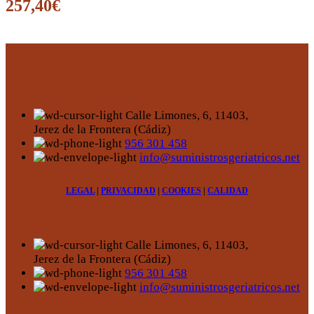
257,40
€
Calle Limones, 6, 11403,
Jerez de la Frontera (Cádiz)
956 301 458
info@suministrosgeriatricos.net
LEGAL
|
PRIVACIDAD
|
COOKIES
|
CALIDAD
Calle Limones, 6, 11403,
Jerez de la Frontera (Cádiz)
956 301 458
info@suministrosgeriatricos.net