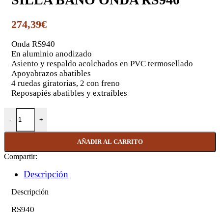
274,39
€
Onda RS940
En aluminio anodizado
Asiento y respaldo acolchados en PVC termosellado
Apoyabrazos abatibles
4 ruedas giratorias, 2 con freno
Reposapiés abatibles y extraíbles
SILLA BAÑO ONDA RS940 cantidad
AÑADIR AL CARRITO
Compartir:
Descripción
Descripción
RS940