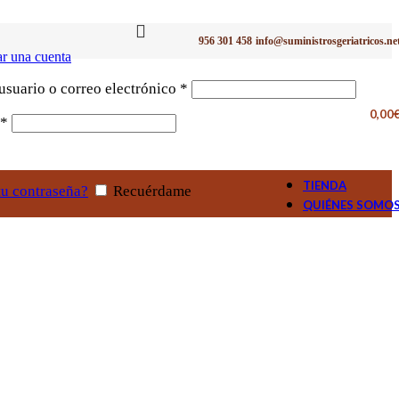
956 301 458
info@suministrosgeriatricos.ne
r una cuenta
Obligatorio
suario o correo electrónico
*
0,00
Obligatorio
*
TIENDA
tu contraseña?
Recuérdame
QUIÉNES SOMO