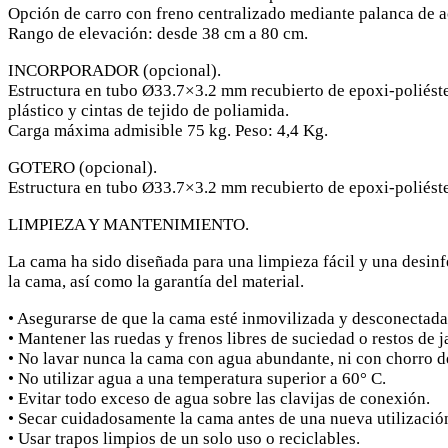
Opción de carro con freno centralizado mediante palanca de a
Rango de elevación: desde 38 cm a 80 cm.
INCORPORADOR (opcional).
Estructura en tubo Ø33.7×3.2 mm recubierto de epoxi-poliéste
plástico y cintas de tejido de poliamida.
Carga máxima admisible 75 kg. Peso: 4,4 Kg.
GOTERO (opcional).
Estructura en tubo Ø33.7×3.2 mm recubierto de epoxi-poliéster
LIMPIEZA Y MANTENIMIENTO.
La cama ha sido diseñada para una limpieza fácil y una desinf
la cama, así como la garantía del material.
• Asegurarse de que la cama esté inmovilizada y desconectada d
• Mantener las ruedas y frenos libres de suciedad o restos de 
• No lavar nunca la cama con agua abundante, ni con chorro de 
• No utilizar agua a una temperatura superior a 60° C.
• Evitar todo exceso de agua sobre las clavijas de conexión.
• Secar cuidadosamente la cama antes de una nueva utilizació
• Usar trapos limpios de un solo uso o reciclables.