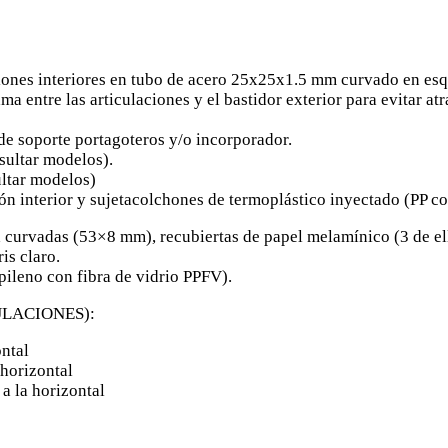
ciones interiores en tubo de acero 25x25x1.5 mm curvado en es
a entre las articulaciones y el bastidor exterior para evitar at
 de soporte portagoteros y/o incorporador.
sultar modelos).
ultar modelos)
ón interior y sujetacolchones de termoplástico inyectado (PP con 
curvadas (53×8 mm), recubiertas de papel melamínico (3 de ell
is claro.
pileno con fibra de vidrio PPFV).
ULACIONES):
ontal
 horizontal
a la horizontal