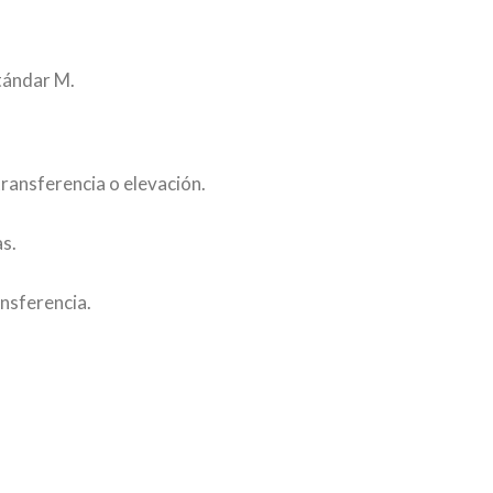
stándar M.
ransferencia o elevación.
s.
ansferencia.