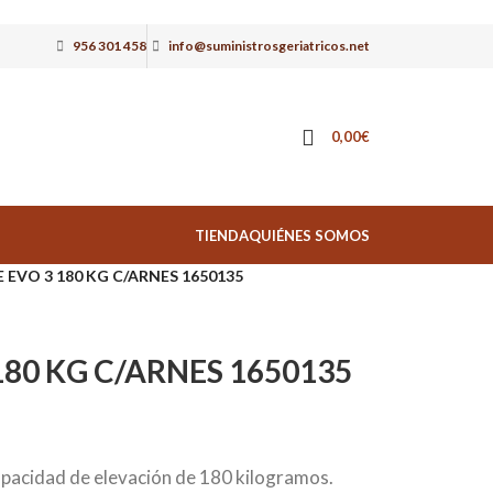
956 301 458
info@suministrosgeriatricos.net
0,00
€
TIENDA
QUIÉNES SOMOS
 EVO 3 180 KG C/ARNES 1650135
180 KG C/ARNES 1650135
pacidad de elevación de 180 kilogramos.